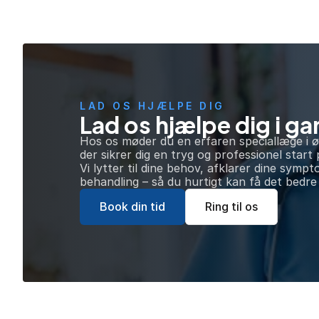
LAD OS HJÆLPE DIG
Lad os hjælpe dig i g
Hos os møder du en erfaren speciallæge i 
der sikrer dig en tryg og professionel start 
Vi lytter til dine behov, afklarer dine sympto
behandling – så du hurtigt kan få det bedr
Book din tid
Ring til os