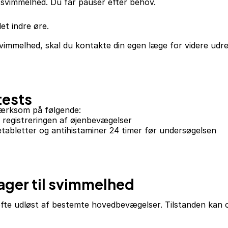
 svimmelhed. Du får pauser efter behov.
et indre øre.
svimmelhed, skal du kontakte din egen læge for videre udr
tests
mærksom på følgende:
 registreringen af øjenbevægelser
etabletter og antihistaminer 24 timer før undersøgelsen
ager til svimmelhed
 ofte udløst af bestemte hovedbevægelser. Tilstanden kan 