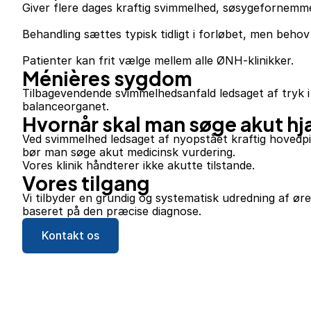
Giver flere dages kraftig svimmelhed, søsygefornemm
Behandling sættes typisk tidligt i forløbet, men behov 
Patienter kan frit vælge mellem alle ØNH-klinikker.
Ménières sygdom
Tilbagevendende svimmelhedsanfald ledsaget af tryk i 
balanceorganet.
Hvornår skal man søge akut h
Ved svimmelhed ledsaget af nyopstået kraftig hovedp
bør man søge akut medicinsk vurdering.
Vores klinik håndterer ikke akutte tilstande.
Vores tilgang
Vi tilbyder en grundig og systematisk udredning af ør
baseret på den præcise diagnose.
Kontakt os