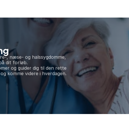
ang
øre-, næse- og halssygdomme, 
på dit forløb.
mer og guider dig til den rette 
e og komme videre i hverdagen.