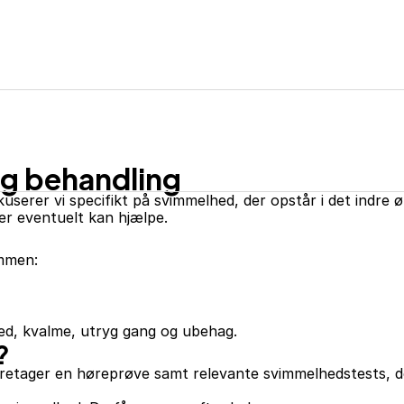
g behandling
userer vi specifikt på svimmelhed, der opstår i det indre 
er eventuelt kan hjælpe.
Kontakt os
ammen:
hed, kvalme, utryg gang og ubehag.
?
etager en høreprøve samt relevante svimmelhedstests, de