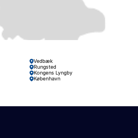
Vedbæk
Rungsted
Kongens Lyngby
København