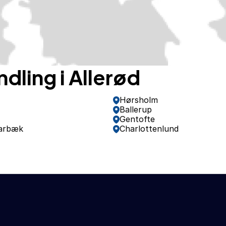
ling i Allerød
Hørsholm
Ballerup
Gentofte
arbæk
Charlottenlund