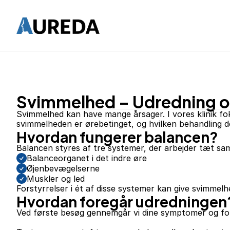
Forside
Om os
Undersøgelser
Vejledninger
Svimmelhed – Udredning o
Høreapparatbehandling
Find os
Svimmelhed kan have mange årsager. I vores klinik fok
svimmelheden er ørebetinget, og hvilken behandling d
Hvordan fungerer balancen?
Balancen styres af tre systemer, der arbejder tæt s
Balanceorganet i det indre øre
Øjenbevægelserne
Muskler og led
Forstyrrelser i ét af disse systemer kan give svimmel
Hvordan foregår udredningen
Ved første besøg gennemgår vi dine symptomer og for