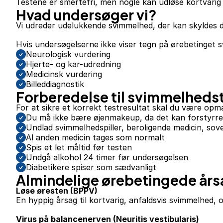
Testene er smertefri, men nogle kan udløse kortvarig
Hvad undersøger vi?
Vi udreder udelukkende svimmelhed, der kan skyldes d
Hvis undersøgelserne ikke viser tegn på ørebetinget 
Neurologisk vurdering
Hjerte- og kar-udredning
Medicinsk vurdering
Billeddiagnostik
Forberedelse til svimmelheds
For at sikre et korrekt testresultat skal du være op
Du må ikke bære øjenmakeup, da det kan forstyrre
Undlad svimmelhedspiller, beroligende medicin, sov
Al anden medicin tages som normalt
Spis et let måltid før testen
Undgå alkohol 24 timer før undersøgelsen
Diabetikere spiser som sædvanligt
Almindelige ørebetingede års
Løse øresten (BPPV)
En hyppig årsag til kortvarig, anfaldsvis svimmelhed,
Virus på balancenerven (Neuritis vestibularis)