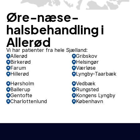
Øre-næse-
halsbehandling i 
Allerød
Vi har patienter fra hele Sjælland:
Allerød
Gribskov
Birkerød
Helsingør
Farum
Værløse
Hillerød
Lyngby-Taarbæk
Hørsholm
Vedbæk
Ballerup
Rungsted
Gentofte
Kongens Lyngby
Charlottenlund
København