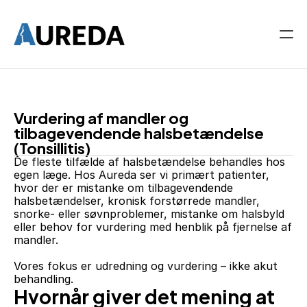
Forside
Om os
Undersøgelser
Vurdering af mandler og 
Vejledninger
tilbagevendende halsbetændelse 
Høreapparatbehandling
(Tonsillitis)
Find os
De fleste tilfælde af halsbetændelse behandles hos 
egen læge. Hos Aureda ser vi primært patienter, 
Kontakt os
hvor der er mistanke om tilbagevendende 
halsbetændelser, kronisk forstørrede mandler, 
snorke- eller søvnproblemer, mistanke om halsbyld 
eller behov for vurdering med henblik på fjernelse af 
mandler.
Vores fokus er udredning og vurdering – ikke akut 
behandling.
Hvornår giver det mening at 