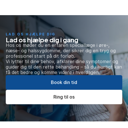
LAD OS HJÆLPE DIG
Lad os hjælpe dig i gang
Hos os møder du en erfaren speciallæge i øre-, 
næse- og halssygdomme, der sikrer dig en tryg og 
professionel start på dit forløb.
Vi lytter til dine behov, afklarer dine symptomer og 
guider dig til den rette behandling – så du hurtigt kan 
få det bedre og komme videre i hverdagen.
Book din tid
Ring til os