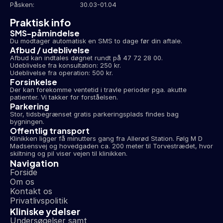
Påsken:
30.03-01.04
Praktisk info
SMS-påmindelse
Du modtager automatisk en SMS to dage før din aftale.
Afbud / udeblivelse
Afbud kan indtales døgnet rundt på 47 72 28 00.
Udeblivelse fra konsultation: 250 kr.
Udeblivelse fra operation: 500 kr.
Forsinkelse
Der kan forekomme ventetid i travle perioder pga. akutte 
patienter. Vi takker for forståelsen.
Parkering
Stor, tidsbegrænset gratis parkeringsplads findes bag 
bygningen.
Offentlig transport
Klinikken ligger få minutters gang fra Allerød Station. Følg M D 
Madsensvej og hovedgaden ca. 200 meter til Torvestrædet, hvor 
skiltning og pil viser vejen til klinikken.
Navigation
Forside
Om os
Kontakt os
Privatlivspolitik
Kliniske ydelser
Undersøgelser samt