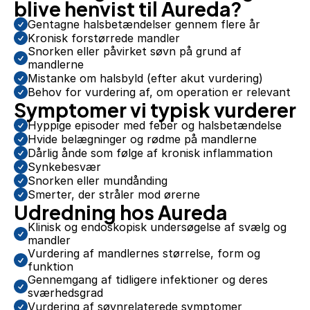
blive henvist til Aureda?
Gentagne halsbetændelser gennem flere år
Kronisk forstørrede mandler
Snorken eller påvirket søvn på grund af 
mandlerne
Mistanke om halsbyld (efter akut vurdering)
Behov for vurdering af, om operation er relevant
Symptomer vi typisk vurderer
Hyppige episoder med feber og halsbetændelse
Hvide belægninger og rødme på mandlerne
Dårlig ånde som følge af kronisk inflammation
Synkebesvær
Snorken eller mundånding
Smerter, der stråler mod ørerne
Udredning hos Aureda
Klinisk og endoskopisk undersøgelse af svælg og 
mandler
Vurdering af mandlernes størrelse, form og 
funktion
Gennemgang af tidligere infektioner og deres 
sværhedsgrad
Vurdering af søvnrelaterede symptomer