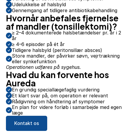
Udelukkelse af halsbyld
Gennemgang af tidligere antibiotikabehandling
Hvornår anbefales fjernelse 
af mandler (tonsillektomi)?
≥ 2–4 dokumenterede halsbetændelser pr. år i 2 
år
≥ 4–6 episoder på ét år
Tidligere halsbyld (peritonsillær absces)
Store mandler, der påvirker søvn, vejrtrækning 
eller synkefunktion
Operationen udføres på sygehus.
Hvad du kan forvente hos 
Aureda
En grundig speciallægefaglig vurdering
Et klart svar på, om operation er relevant
Rådgivning om håndtering af symptomer
En plan for videre forløb i samarbejde med egen 
læge
Kontakt os