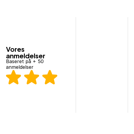
Brigita Zaro
Rigtig god og sød l
måneder blev under
Vores 
Jeg anbefaler.
anmeldelser
Baseret på + 50 
anmeldelser